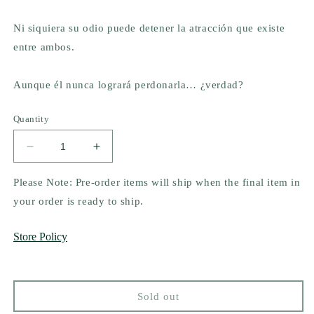
Ni siquiera su odio puede detener la atracción que existe
entre ambos.
Aunque él nunca logrará perdonarla… ¿verdad?
Quantity
Decrease
Increase
quantity
quantity
for
for
Please Note: Pre-order items will ship when the final item in
Insaciable
Insaciable
your order is ready to ship.
by
by
Leigh
Leigh
Store Policy
Rivers
Rivers
Sold out