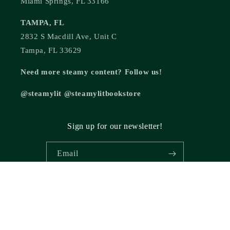
Miami Springs, FL 33166
TAMPA, FL
2832 S Macdill Ave, Unit C
Tampa, FL 33629
Need more steamy content? Follow us!
@steamylit @steamylitbookstore
Sign up for our newsletter!
Email
© 2026,
Steamy Lit Romance Bookstore
Powered by Shopify
Refund policy
Privacy policy
Terms of service
Shipping policy
Cancellation policy
Contact information