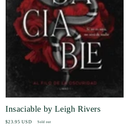
Insaciable by Leigh Rivers
Regular
$23.95 USD
Sold out